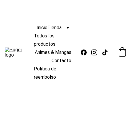
ENVIO
GRATIS 
s/139
🆓 
¡
A PERÚ POR COMPRAS MAYORES A 
 !
 🚚
Inicio
Tienda
Todos los 
productos
Animes & Mangas
Contacto
Politica de 
reembolso