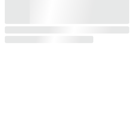
Ingresa tu correo
Contacto
electrónico
Preguntas 
frecuentes
Políticas de 
reembolso
Enviar informac