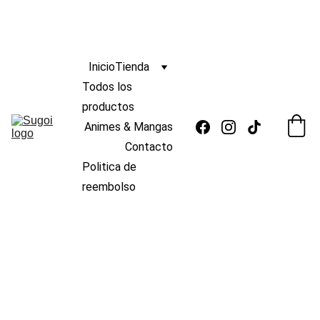
ENVIO
GRATIS 
s/139
🆓 
¡
A PERÚ POR COMPRAS MAYORES A 
 !
 🚚
Inicio
Tienda
Todos los 
productos
Animes & Mangas
Contacto
Politica de 
reembolso