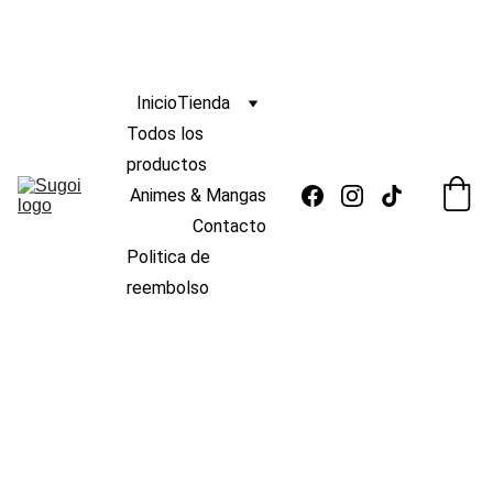
ENVIO
GRATIS 
s/139
🆓 
¡
A PERÚ POR COMPRAS MAYORES A 
 !
 🚚
Inicio
Tienda
Todos los 
productos
Animes & Mangas
Contacto
Politica de 
reembolso