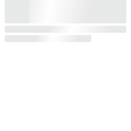
Ingresa tu correo
Contacto
electrónico
Preguntas 
frecuentes
Políticas de 
reembolso
Enviar informac