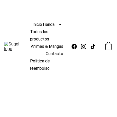
ENVIO
GRATIS 
s/139
🆓 
¡
A PERÚ POR COMPRAS MAYORES A 
 !
 🚚
Inicio
Tienda
Todos los 
productos
Animes & Mangas
Contacto
Politica de 
reembolso