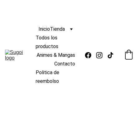
ENVIO
GRATIS 
s/139
🆓 
¡
A PERÚ POR COMPRAS MAYORES A 
 !
 🚚
Inicio
Tienda
Todos los 
productos
Animes & Mangas
Contacto
Politica de 
reembolso