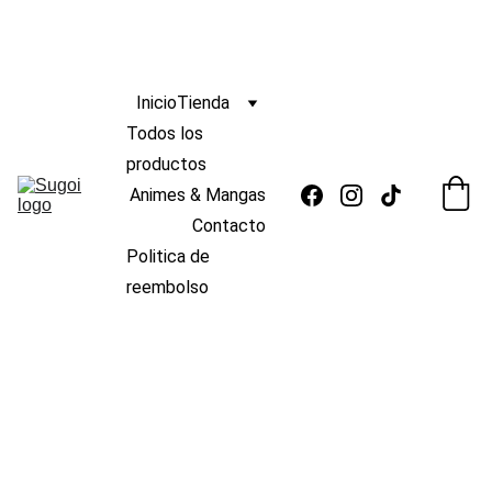
ENVIO
GRATIS 
s/139
🆓 
¡
A PERÚ POR COMPRAS MAYORES A 
 !
 🚚
Inicio
Tienda
Todos los 
productos
Animes & Mangas
Contacto
Politica de 
reembolso