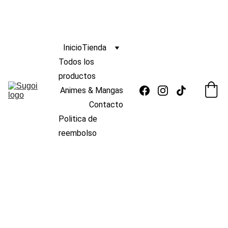
ENVIO
GRATIS 
s/139
🆓 
¡
A PERÚ POR COMPRAS MAYORES A 
 !
 🚚
Inicio
Tienda
Todos los 
productos
Animes & Mangas
Contacto
Politica de 
reembolso