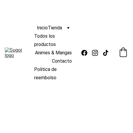
ENVIO
GRATIS 
s/139
🆓 
¡
A PERÚ POR COMPRAS MAYORES A 
 !
 🚚
Inicio
Tienda
Todos los 
productos
Animes & Mangas
Contacto
Politica de 
reembolso