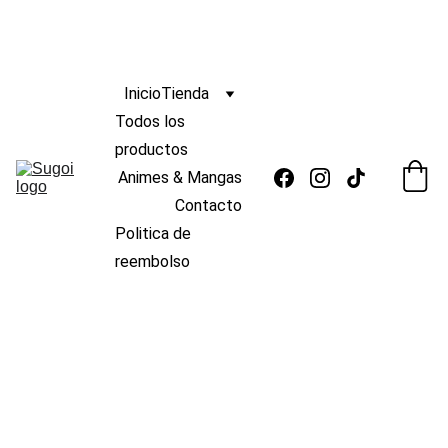
ENVIO
GRATIS 
s/139
🆓 
¡
A PERÚ POR COMPRAS MAYORES A 
 !
 🚚
Inicio
Tienda
Todos los 
productos
Animes & Mangas
Contacto
Politica de 
reembolso