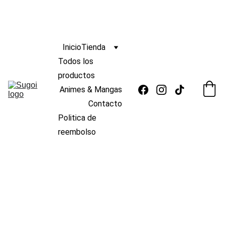
ENVIO
GRATIS 
s/139
🆓 
¡
A PERÚ POR COMPRAS MAYORES A 
 !
 🚚
Inicio
Tienda
Todos los 
productos
Animes & Mangas
Contacto
Politica de 
reembolso