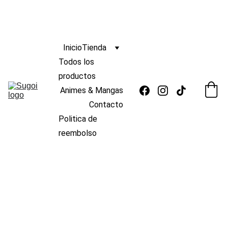
ENVIO
GRATIS 
s/139
🆓 
¡
A PERÚ POR COMPRAS MAYORES A 
 !
 🚚
Inicio
Tienda
Todos los 
productos
Animes & Mangas
Contacto
Politica de 
reembolso