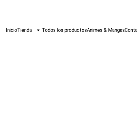
ENVIO
GRATIS 
s/139
🆓 
¡
A PERÚ POR COMPRAS MAYORES A 
 !
 🚚
Inicio
Tienda
Todos los productos
Animes & Mangas
Cont