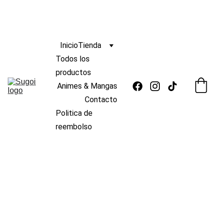
ENVIO
GRATIS 
s/139
🆓 
¡
A PERÚ POR COMPRAS MAYORES A 
 !
 🚚
Inicio
Tienda
Todos los 
productos
Animes & Mangas
Contacto
Politica de 
reembolso
12/20/2025
1 min read